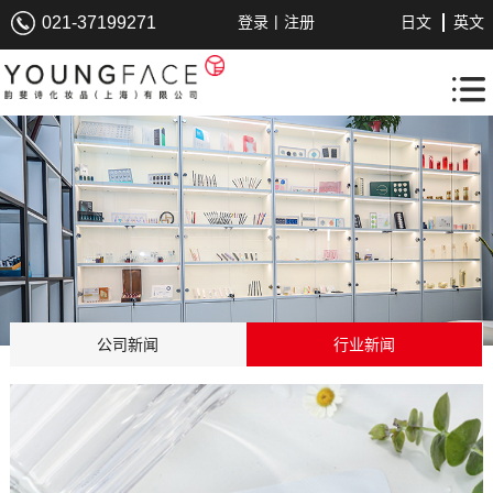
|
021-37199271
登录
注册
日文
英文
公司新闻
行业新闻