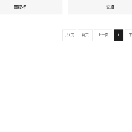
面膜杯
安瓶
共1页
首页
上一页
1