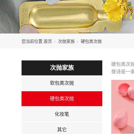
您当前位置:
首页
次抛家族
硬包类次抛
硬包类次
次抛家族
斐诗是一
软包类次抛
硬包类次抛
化妆笔
其它