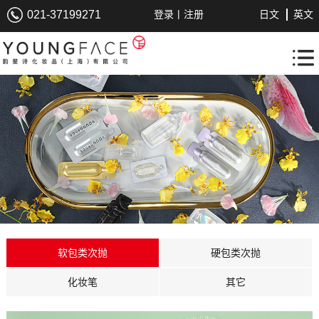
|
021-37199271
登录
注册
日文
英文
软包类次抛
硬包类次抛
化妆笔
其它