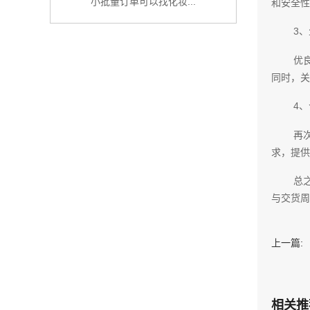
小批量订单可以找化妆...
和安全性
3
优
同时，关
4
再
求，提供
总
与交货周
上一篇:
相关推