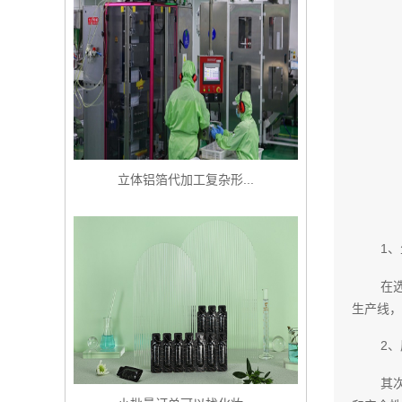
立体铝箔代加工复杂形...
1
在
生产线，
2
其