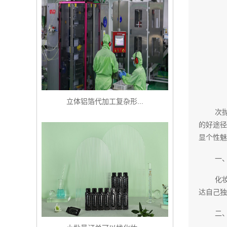
立体铝箔代加工复杂形...
次
的好途径
显个性魅
一
化
达自己独
二