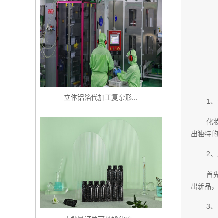
立体铝箔代加工复杂形...
1
化
出独特的
2
首
出新品，
3