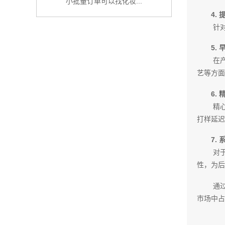
小批量订单可以找化妆...
4.
针
5.
在
艺等方面
6.
精
打样延迟
7.
对
性，为后
通
市场中占